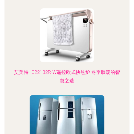
艾美特HC22132R-W遥控欧式快热炉 冬季取暖的智
慧之选