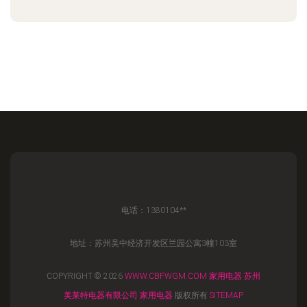
电话：1380104**
地址：苏州吴中经济开发区兰园公寓3幢103室
COPYRIGHT © 2026
WWW.CBFWGM.COM
家用电器
苏州
美莱特电器有限公司
家用电器
版权所有
SITEMAP