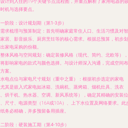
从设计到入住的19个关键节点流程图，并重点解析了家用电器的
入时机与选择要点。
一阶段：设计规划期（第1-3步）
.
需求梳理与预算制定
：首先明确家庭常住人口、生活习惯及对
能家居、影音娱乐、厨房烹饪等的核心需求。根据总预算，初步
分出家电采购的份额。
.
整体风格与空间规划
：确定装修风格（现代、简约、北欧等）
这将影响家电的款式与颜色选择。与设计师深入沟通，完成空间
局方案。
.
水电点位与家电尺寸规划（重中之重）
：根据初步选定的家电
（尤其是嵌入式家电如冰箱、洗碗机、蒸烤箱、烟机灶具、洗衣
机、烘干机、热水器、空调、新风系统等），确定其精确的安装
、尺寸、电源类型（16A或10A）、上下水位置及网络要求。此
图纸务必精确，并多预留备用插座。
二阶段：硬装施工期（第4-10步）