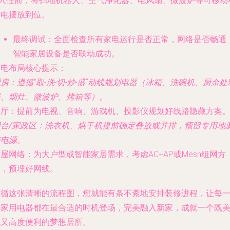
* 入住前，将扫地机器人、空气净化器、电风扇、微波炉等可移动
家电摆放到位。
最终调试
：全面检查所有家电运行是否正常，网络是否畅通
智能家居设备是否联动成功。
家电布局核心提示：
厨房
：遵循“取-洗-切-炒-盛”动线规划电器（冰箱、洗碗机、厨余处
器、烟灶、微波炉、烤箱等）。
客厅
：提前为电视、音响、游戏机、投影仪规划好线路隐藏方案
台/家政区
：洗衣机、烘干机提前确定叠放或并排，预留专用地
与电源。
全屋网络
：为大户型或智能家居需求，考虑AC+AP或Mesh组网方
案，预埋好网线。
遵循这张清晰的流程图，您就能有条不紊地安排装修进程，让每
件家用电器都在最合适的时机登场，完美融入新家，成就一个既
观又高度便利的梦想居所。