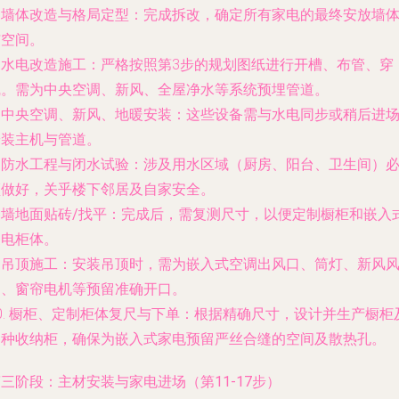
.
墙体改造与格局定型
：完成拆改，确定所有家电的最终安放墙
与空间。
.
水电改造施工
：严格按照第3步的规划图纸进行开槽、布管、穿
线。需为中央空调、新风、全屋净水等系统预埋管道。
.
中央空调、新风、地暖安装
：这些设备需与水电同步或稍后进
安装主机与管道。
.
防水工程与闭水试验
：涉及用水区域（厨房、阳台、卫生间）
须做好，关乎楼下邻居及自家安全。
.
墙地面贴砖/找平
：完成后，需复测尺寸，以便定制橱柜和嵌入
家电柜体。
.
吊顶施工
：安装吊顶时，需为嵌入式空调出风口、筒灯、新风
口、窗帘电机等预留准确开口。
0.
橱柜、定制柜体复尺与下单
：根据精确尺寸，设计并生产橱柜
各种收纳柜，确保为嵌入式家电预留严丝合缝的空间及散热孔。
三阶段：主材安装与家电进场（第11-17步）