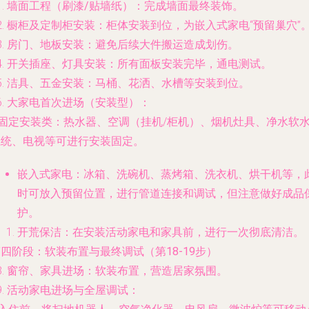
1.
墙面工程（刷漆/贴墙纸）
：完成墙面最终装饰。
2.
橱柜及定制柜安装
：柜体安装到位，为嵌入式家电“预留巢穴”
3.
房门、地板安装
：避免后续大件搬运造成划伤。
4.
开关插座、灯具安装
：所有面板安装完毕，通电测试。
5.
洁具、五金安装
：马桶、花洒、水槽等安装到位。
6.
大家电首次进场（安装型）
：
固定安装类
：热水器、空调（挂机/柜机）、烟机灶具、净水软
系统、电视等可进行安装固定。
嵌入式家电
：冰箱、洗碗机、蒸烤箱、洗衣机、烘干机等，
时可放入预留位置，进行管道连接和调试，但注意做好成品
护。
开荒保洁
：在安装活动家电和家具前，进行一次彻底清洁。
四阶段：软装布置与最终调试（第18-19步）
8.
窗帘、家具进场
：软装布置，营造居家氛围。
9.
活动家电进场与全屋调试
：