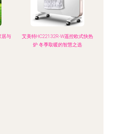
家居与
艾美特HC22132R-W遥控欧式快热
炉 冬季取暖的智慧之选