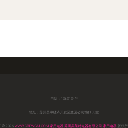
电话：1380104**
地址：苏州吴中经济开发区兰园公寓3幢103室
T © 2026
WWW.CBFWGM.COM
家用电器
苏州美莱特电器有限公司
家用电器
版权