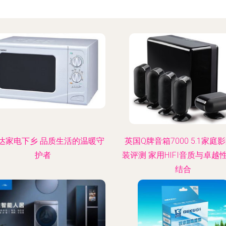
达家电下乡 品质生活的温暖守
英国Q牌音箱7000 5.1家庭
护者
装评测 家用HIFI音质与卓越
结合