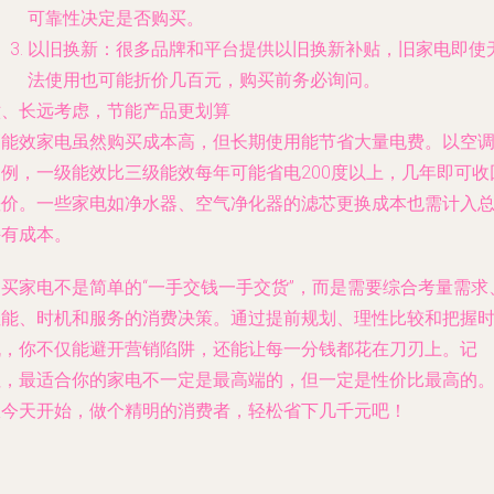
可靠性决定是否购买。
以旧换新：很多品牌和平台提供以旧换新补贴，旧家电即使
法使用也可能折价几百元，购买前务必询问。
六、长远考虑，节能产品更划算
高能效家电虽然购买成本高，但长期使用能节省大量电费。以空
为例，一级能效比三级能效每年可能省电200度以上，几年即可收
差价。一些家电如净水器、空气净化器的滤芯更换成本也需计入
持有成本。
购买家电不是简单的“一手交钱一手交货”，而是需要综合考量需求
性能、时机和服务的消费决策。通过提前规划、理性比较和把握
机，你不仅能避开营销陷阱，还能让每一分钱都花在刀刃上。记
住，最适合你的家电不一定是最高端的，但一定是性价比最高的
从今天开始，做个精明的消费者，轻松省下几千元吧！