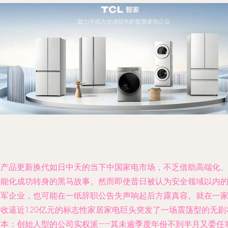
在产品更新换代如日中天的当下中国家电市场，不乏借助高端化
智能化成功转身的黑马故事。然而即使昔日被认为安全领域以内
领军企业，也可能在一纸辞职公告失声响起后方露真容。就在一
营收逼近120亿元的标志性家居家电巨头突发了一场震荡型的无剧
剧本：创始人型的公司实权派——其未逾季度年份不到半月又委任