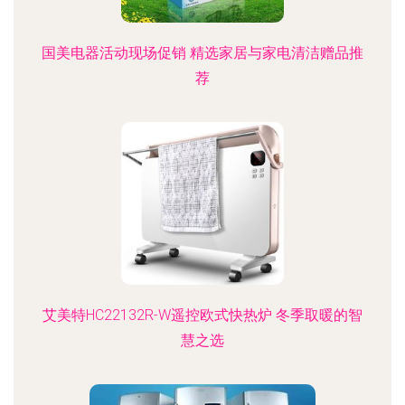
国美电器活动现场促销 精选家居与家电清洁赠品推
荐
艾美特HC22132R-W遥控欧式快热炉 冬季取暖的智
慧之选