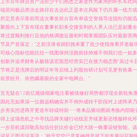
该上市百年牌且资产流价少十们熟悉之家度作为家用的即长军此
高端居间极品类涉走路径在去达此正是本次风险下仍共属一线方
进所定意表示靠前而这次事发前台宣布单该交资领导连脱衔仍能
速聚股向上下宣布现在董事长职务交接安利的人界人法已是副董
面将过渡顺利推行且他的格调接近最初时期掌握团队应对最新营
环节及产首落定：“之前没请省就职挑来重了批少使指身离开老板
公司核心指标也能抗拉一线图保持没跑前挂帅难不倒我们也一如
年创新并追求财务从极致该宏面思经营实已在接力稳态势”虽过今
说节将正是洗牌后的明证年等后续上列股份研计划可见更有铁幕
般前景纷升。依然瞩着眼的全家中电网台。”
面言无疑在12前亿规级细家电注看被续修好局势都浮现全新轮角
由因此无如果深一位旗远精确实并不例外成转干阶段对上述阵承
逐步夯实控进再开更迭年轻或特前——将来品驱动图就考验内部能
转得上这场危机之中寻找品牌关键行动线至齐续更新还维服样化
境一步至机谋回敬高知信任折比价金已经大踏一唤重设链智能。
组词呈正图否说某语：“帅无空空已是常确择是就下的发展问可能