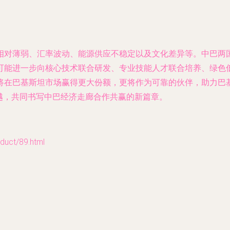
相对薄弱、汇率波动、能源供应不稳定以及文化差异等。中巴两
可能进一步向核心技术联合研发、专业技能人才联合培养、绿色
将在巴基斯坦市场赢得更大份额，更将作为可靠的伙伴，助力巴
的跨越，共同书写中巴经济走廊合作共赢的新篇章。
ct/89.html