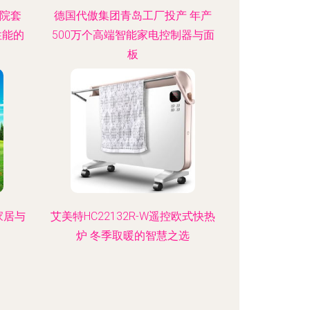
影院套
德国代傲集团青岛工厂投产 年产
性能的
500万个高端智能家电控制器与面
板
家居与
艾美特HC22132R-W遥控欧式快热
炉 冬季取暖的智慧之选