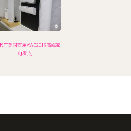
老厂美国西屋AWE2019高端家
电看点